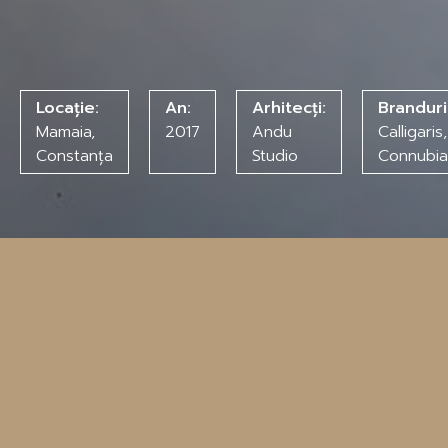
Locație:
An:
Arhitecți:
Branduri
Mamaia,
2017
Andu
Calligaris,
Constanța
Studio
Connubia
Vrei să experimentezi designul italian de vârf?
Trebuie să vorbim!